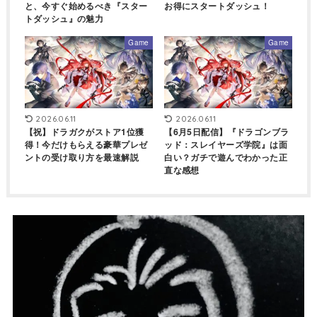
と、今すぐ始めるべき『スター
お得にスタートダッシュ！
トダッシュ』の魅力
Game
Game
2026.06.11
2026.06.11
【祝】ドラガクがストア1位獲
【6月5日配信】『ドラゴンブラ
得！今だけもらえる豪華プレゼ
ッド：スレイヤーズ学院』は面
ントの受け取り方を最速解説
白い？ガチで遊んでわかった正
直な感想