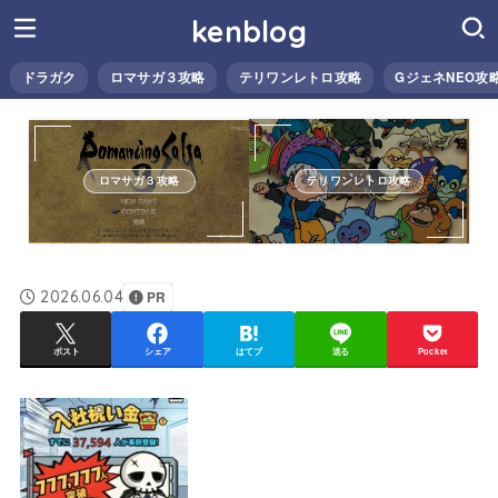
kenblog
ドラガク
ロマサガ３攻略
テリワンレトロ攻略
GジェネNEO攻
ロマサガ３攻略
テリワンレトロ攻略
2026.06.04
PR
ポスト
シェア
はてブ
送る
Pocket