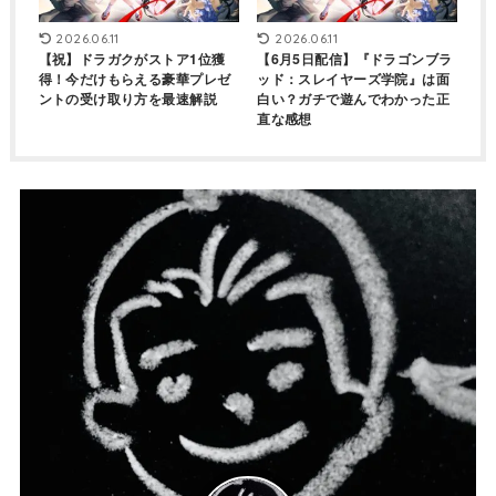
2026.06.11
2026.06.11
【祝】ドラガクがストア1位獲
【6月5日配信】『ドラゴンブラ
得！今だけもらえる豪華プレゼ
ッド：スレイヤーズ学院』は面
ントの受け取り方を最速解説
白い？ガチで遊んでわかった正
直な感想