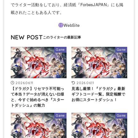
でライター活動をしており、経済紙『ForbesJAPAN』にも掲
載されたこともある人です。
NEW POST
Game
Game
2026.06.11
2026.06.11
【ドラガク】リセマラ不可能っ
見逃し厳禁！『ドラガク』最新
て本当？データが消えない仕様
ギフトコード一覧。限定報酬で
と、今すぐ始めるべき『スター
お得にスタートダッシュ！
トダッシュ』の魅力
Game
Game