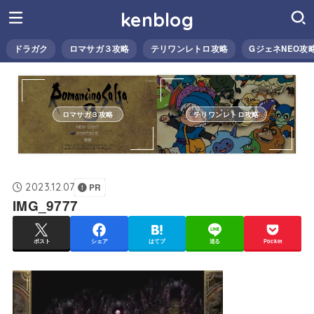
kenblog
ドラガク
ロマサガ３攻略
テリワンレトロ攻略
GジェネNEO攻
ロマサガ３攻略
テリワンレトロ攻略
2023.12.07
PR
IMG_9777
ポスト
シェア
はてブ
送る
Pocket