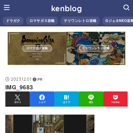
kenblog
ドラガク
ロマサガ３攻略
テリワンレトロ攻略
GジェネNEO攻
ロマサガ３攻略
テリワンレトロ攻略
2023.12.01
PR
IMG_9683
ポスト
シェア
はてブ
送る
Pocket