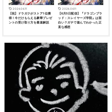
2026.06.11
2026.06.11
【祝】ドラガクがストア1位獲
【6月5日配信】『ドラゴンブラ
得！今だけもらえる豪華プレゼ
ッド：スレイヤーズ学院』は面
ントの受け取り方を最速解説
白い？ガチで遊んでわかった正
直な感想