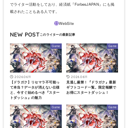
でライター活動をしており、経済紙『ForbesJAPAN』にも掲
載されたこともある人です。
NEW POST
Game
Game
2026.06.11
2026.06.11
【ドラガク】リセマラ不可能っ
見逃し厳禁！『ドラガク』最新
て本当？データが消えない仕様
ギフトコード一覧。限定報酬で
と、今すぐ始めるべき『スター
お得にスタートダッシュ！
トダッシュ』の魅力
Game
Game