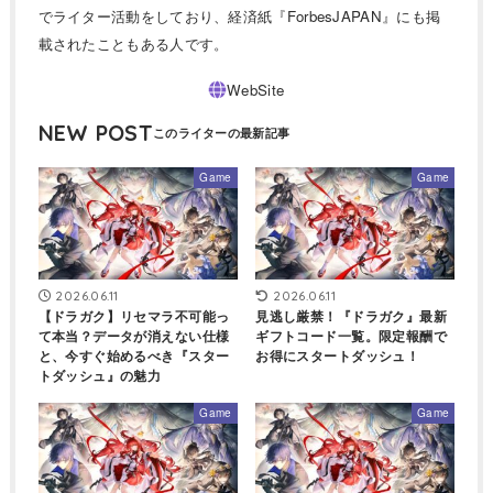
でライター活動をしており、経済紙『ForbesJAPAN』にも掲
載されたこともある人です。
NEW POST
Game
Game
2026.06.11
2026.06.11
【ドラガク】リセマラ不可能っ
見逃し厳禁！『ドラガク』最新
て本当？データが消えない仕様
ギフトコード一覧。限定報酬で
と、今すぐ始めるべき『スター
お得にスタートダッシュ！
トダッシュ』の魅力
Game
Game