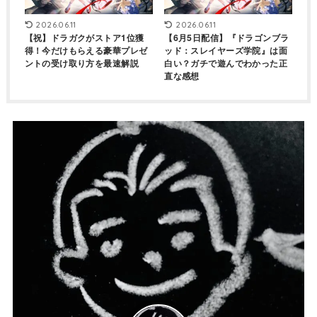
2026.06.11
2026.06.11
【祝】ドラガクがストア1位獲
【6月5日配信】『ドラゴンブラ
得！今だけもらえる豪華プレゼ
ッド：スレイヤーズ学院』は面
ントの受け取り方を最速解説
白い？ガチで遊んでわかった正
直な感想