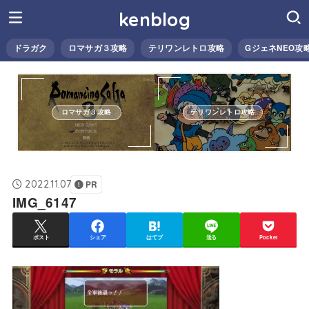
kenblog
ドラガク
ロマサガ３攻略
テリワンレトロ攻略
GジェネNEO攻
ロマサガ３攻略
テリワンレトロ攻略
2022.11.07
PR
IMG_6147
ポスト
シェア
はてブ
送る
Pocket