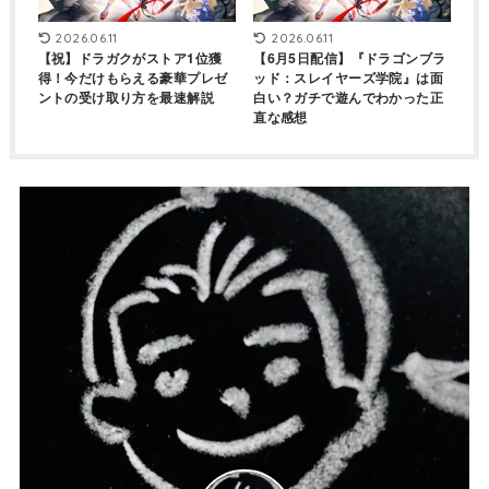
2026.06.11
2026.06.11
【祝】ドラガクがストア1位獲
【6月5日配信】『ドラゴンブラ
得！今だけもらえる豪華プレゼ
ッド：スレイヤーズ学院』は面
ントの受け取り方を最速解説
白い？ガチで遊んでわかった正
直な感想