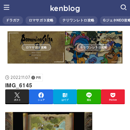
kenblog
ドラガク
ロマサガ３攻略
テリワンレトロ攻略
GジェネNEO攻
ロマサガ３攻略
テリワンレトロ攻略
2022.11.07
PR
IMG_6145
ポスト
シェア
はてブ
送る
Pocket