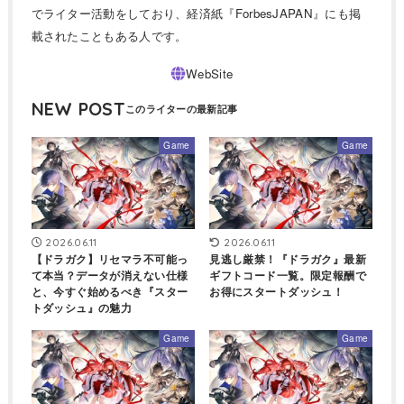
でライター活動をしており、経済紙『ForbesJAPAN』にも掲
載されたこともある人です。
NEW POST
Game
Game
2026.06.11
2026.06.11
【ドラガク】リセマラ不可能っ
見逃し厳禁！『ドラガク』最新
て本当？データが消えない仕様
ギフトコード一覧。限定報酬で
と、今すぐ始めるべき『スター
お得にスタートダッシュ！
トダッシュ』の魅力
Game
Game