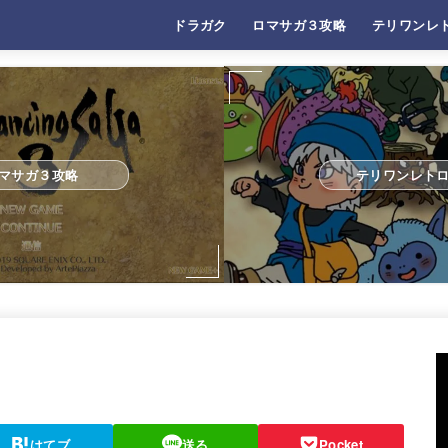
ドラガク
ロマサガ３攻略
テリワンレ
マサガ３攻略
テリワンレト
はてブ
送る
Pocket