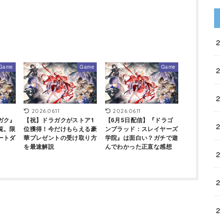
Game
Game
Game
2026.06.11
2026.06.11
ガク』
【祝】ドラガクがストア1
【6月5日配信】『ドラゴ
覧。限
位獲得！今だけもらえる豪
ンブラッド：スレイヤーズ
ートダ
華プレゼントの受け取り方
学院』は面白い？ガチで遊
を最速解説
んでわかった正直な感想