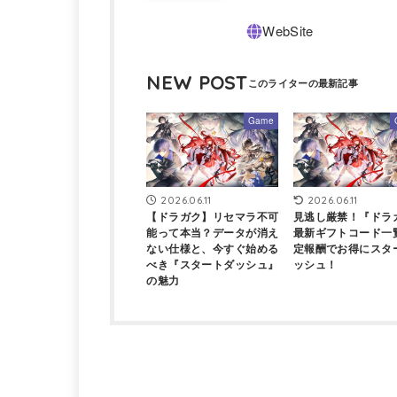
NEW POST
Game
2026.06.11
2026.06.11
【ドラガク】リセマラ不可
見逃し厳禁！『ドラ
能って本当？データが消え
最新ギフトコード一
ない仕様と、今すぐ始める
定報酬でお得にスタ
べき『スタートダッシュ』
ッシュ！
の魅力