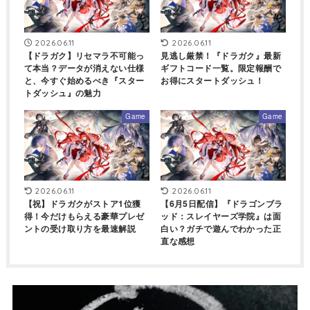
2026.06.11
2026.06.11
【ドラガク】リセマラ不可能っ
見逃し厳禁！『ドラガク』最新
て本当？データが消えない仕様
ギフトコード一覧。限定報酬で
と、今すぐ始めるべき『スター
お得にスタートダッシュ！
トダッシュ』の魅力
Game
Game
2026.06.11
2026.06.11
【祝】ドラガクがストア1位獲
【6月5日配信】『ドラゴンブラ
得！今だけもらえる豪華プレゼ
ッド：スレイヤーズ学院』は面
ントの受け取り方を最速解説
白い？ガチで遊んでわかった正
直な感想