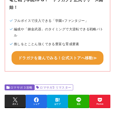
始！
フルボイスで没入できる「学園×ファンタジー」
編成や「錬金武器」のタイミングで大逆転できる戦略バト
ル
推しをとことん強くできる豊富な育成要素
ドラガクを遊んでみる！公式ストアへ移動≫
ロマサガ３攻略
ロマサガ3 リマスター
ポスト
シェア
はてブ
送る
Pocket