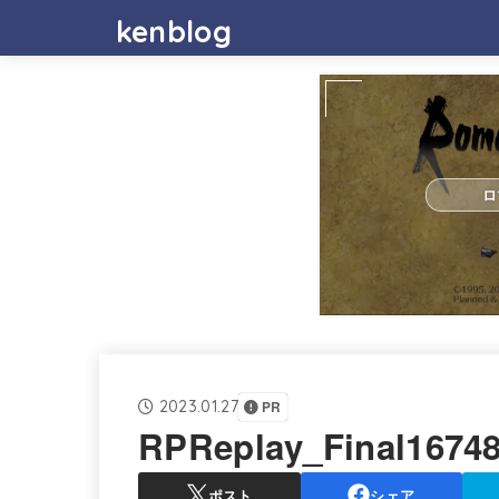
kenblog
ロ
2023.01.27
PR
RPReplay_Final1674
ポスト
シェア