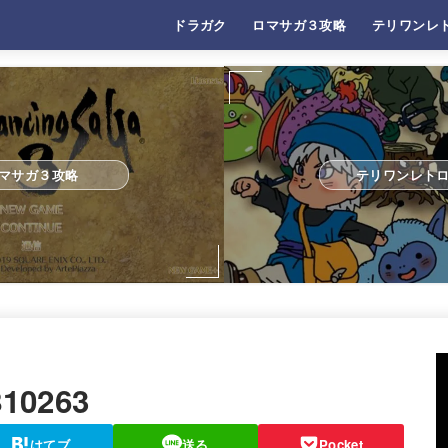
ドラガク
ロマサガ３攻略
テリワンレ
マサガ３攻略
テリワンレト
810263
はてブ
送る
Pocket