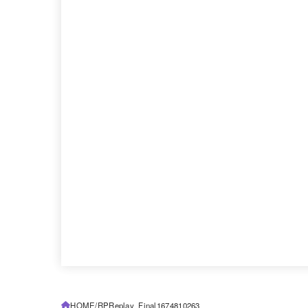
HOME
RPReplay_Final1674810263