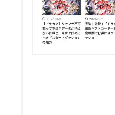
2026.06.11
2026.06.11
【ドラガク】リセマラ不可
見逃し厳禁！『ドラ
能って本当？データが消え
最新ギフトコード一
ない仕様と、今すぐ始める
定報酬でお得にスタ
べき『スタートダッシュ』
ッシュ！
の魅力