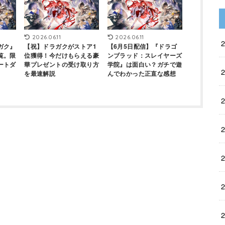
2026.06.11
2026.06.11
ガク』
【祝】ドラガクがストア1
【6月5日配信】『ドラゴ
覧。限
位獲得！今だけもらえる豪
ンブラッド：スレイヤーズ
ートダ
華プレゼントの受け取り方
学院』は面白い？ガチで遊
を最速解説
んでわかった正直な感想