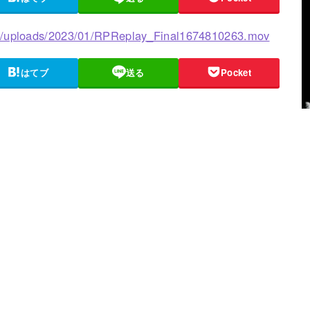
nt/uploads/2023/01/RPReplay_Final1674810263.mov
はてブ
送る
Pocket