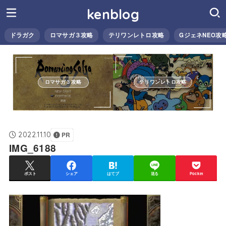
kenblog
ドラガク
ロマサガ３攻略
テリワンレトロ攻略
GジェネNEO攻
ロマサガ３攻略
テリワンレトロ攻略
2022.11.10
PR
IMG_6188
ポスト
シェア
はてブ
送る
Pocket