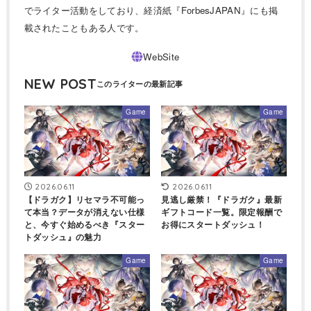
でライター活動をしており、経済紙『ForbesJAPAN』にも掲
載されたこともある人です。
NEW POST
Game
Game
2026.06.11
2026.06.11
【ドラガク】リセマラ不可能っ
見逃し厳禁！『ドラガク』最新
て本当？データが消えない仕様
ギフトコード一覧。限定報酬で
と、今すぐ始めるべき『スター
お得にスタートダッシュ！
トダッシュ』の魅力
Game
Game