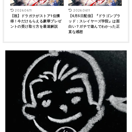
2026.06.11
2026.06.11
【祝】ドラガクがストア1位獲
【6月5日配信】『ドラゴンブラ
得！今だけもらえる豪華プレゼ
ッド：スレイヤーズ学院』は面
ントの受け取り方を最速解説
白い？ガチで遊んでわかった正
直な感想