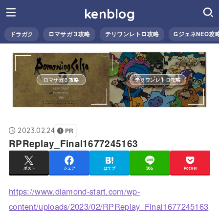
kenblog
ドラガク
ロマサガ３攻略
テリワンレトロ攻略
GジェネNEO攻
ロマサガ３攻略
テリワンレトロ攻略
2023.02.24
PR
RPReplay_Final1677245163
ポスト
シェア
はてブ
送る
Pocket
https://www.diamond-start.com/wp-
content/uploads/2023/02/RPReplay_Final1677245163