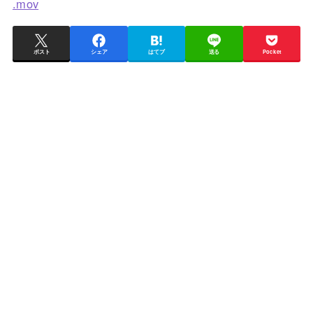
.mov
ポスト
シェア
はてブ
送る
Pocket