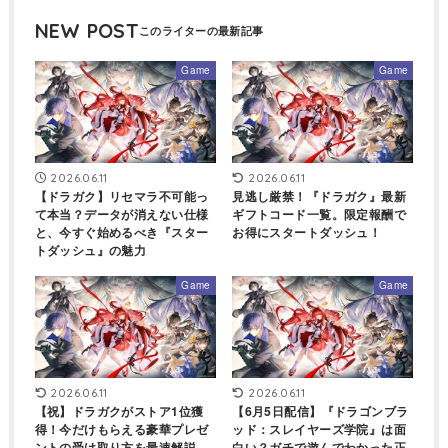
NEW POST
Game
Game
2026.06.11
2026.06.11
【ドラガク】リセマラ不可能っ
見逃し厳禁！『ドラガク』最新
て本当？データが消えない仕様
ギフトコード一覧。限定報酬で
と、今すぐ始めるべき『スター
お得にスタートダッシュ！
トダッシュ』の魅力
Game
Game
2026.06.11
2026.06.11
【祝】ドラガクがストア1位獲
【6月5日配信】『ドラゴンブラ
得！今だけもらえる豪華プレゼ
ッド：スレイヤーズ学院』は面
ントの受け取り方を最速解説
白い？ガチで遊んでわかった正