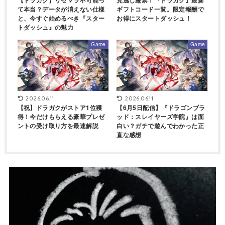
て本当？データが消えない仕様
ギフトコード一覧。限定報酬で
と、今すぐ始めるべき『スター
お得にスタートダッシュ！
トダッシュ』の魅力
Game
Game
2026.06.11
2026.06.11
【祝】ドラガクがストア1位獲
【6月5日配信】『ドラゴンブラ
得！今だけもらえる豪華プレゼ
ッド：スレイヤーズ学院』は面
ントの受け取り方を最速解説
白い？ガチで遊んでわかった正
直な感想