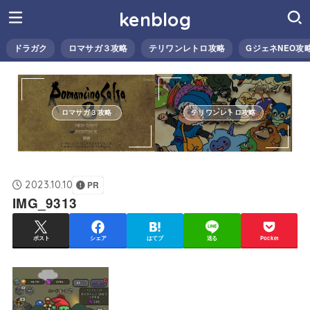
kenblog
ドラガク
ロマサガ３攻略
テリワンレトロ攻略
GジェネNEO攻
ロマサガ３攻略
テリワンレトロ攻略
2023.10.10
PR
IMG_9313
ポスト
シェア
はてブ
送る
Pocket