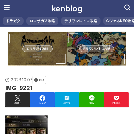
kenblog
ドラガク
ロマサガ３攻略
テリワンレトロ攻略
GジェネNEO攻
ロマサガ３攻略
テリワンレトロ攻略
2023.10.03
PR
IMG_9221
ポスト
シェア
はてブ
送る
Pocket