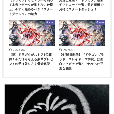
て本当？データが消えない仕様
ギフトコード一覧。限定報酬で
と、今すぐ始めるべき『スター
お得にスタートダッシュ！
トダッシュ』の魅力
Game
Game
2026.06.11
2026.06.11
【祝】ドラガクがストア1位獲
【6月5日配信】『ドラゴンブラ
得！今だけもらえる豪華プレゼ
ッド：スレイヤーズ学院』は面
ントの受け取り方を最速解説
白い？ガチで遊んでわかった正
直な感想