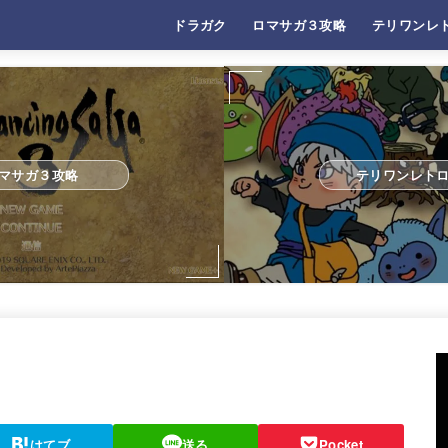
ドラガク
ロマサガ３攻略
テリワンレ
マサガ３攻略
テリワンレト
はてブ
送る
Pocket