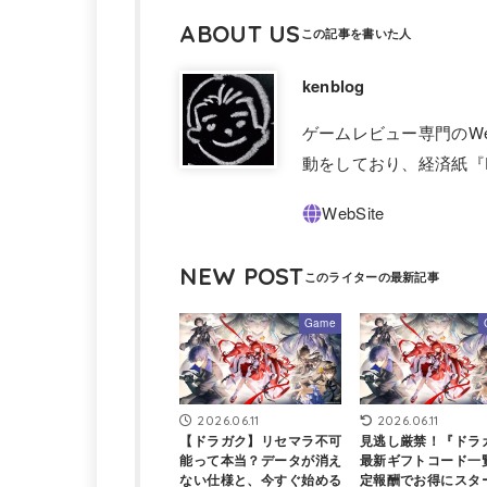
ABOUT US
kenblog
ゲームレビュー専門のW
動をしており、経済紙『F
NEW POST
Game
2026.06.11
2026.06.11
【ドラガク】リセマラ不可
見逃し厳禁！『ドラ
能って本当？データが消え
最新ギフトコード一
ない仕様と、今すぐ始める
定報酬でお得にスタ