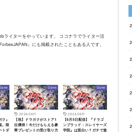
ebライターをやっています。 ココナラでライター活
orbesJAPAN』にも掲載されたこともある人です。
Game
Game
Game
2026.06.11
2026.06.11
ガク』
【祝】ドラガクがストア1
【6月5日配信】『ドラゴ
覧。限
位獲得！今だけもらえる豪
ンブラッド：スレイヤーズ
ートダ
華プレゼントの受け取り方
学院』は面白い？ガチで遊