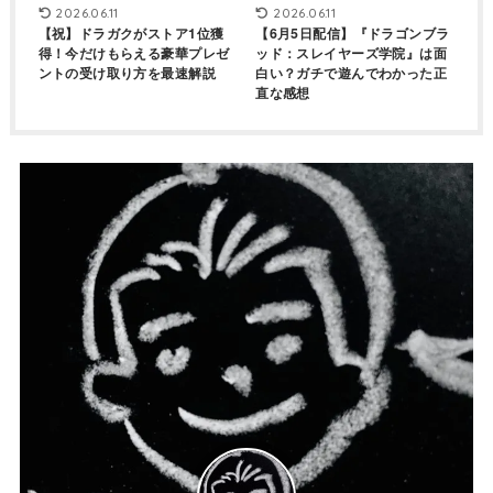
2026.06.11
2026.06.11
【祝】ドラガクがストア1位獲
【6月5日配信】『ドラゴンブラ
得！今だけもらえる豪華プレゼ
ッド：スレイヤーズ学院』は面
ントの受け取り方を最速解説
白い？ガチで遊んでわかった正
直な感想