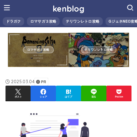
kenblog
ドラガク
ロマサガ３攻略
テリワンレトロ攻略
GジェネNEO攻
ロマサガ３攻略
テリワンレトロ攻略
2025.03.04
PR
ポスト
シェア
はてブ
送る
Pocket