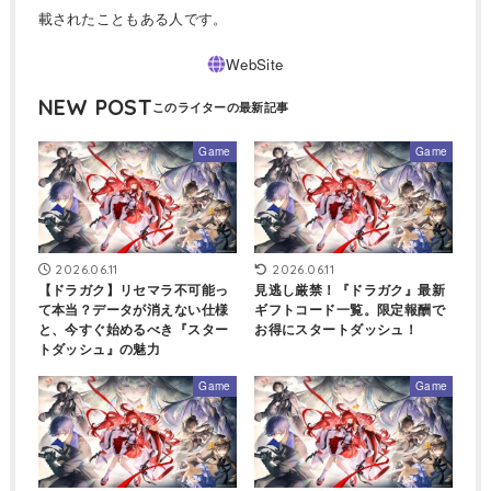
載されたこともある人です。
NEW POST
Game
Game
2026.06.11
2026.06.11
【ドラガク】リセマラ不可能っ
見逃し厳禁！『ドラガク』最新
て本当？データが消えない仕様
ギフトコード一覧。限定報酬で
と、今すぐ始めるべき『スター
お得にスタートダッシュ！
トダッシュ』の魅力
Game
Game