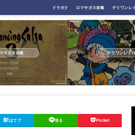
ドラガク
ロマサガ３攻略
テリワンレ
マサガ３攻略
テリワンレト
はてブ
送る
Pocket