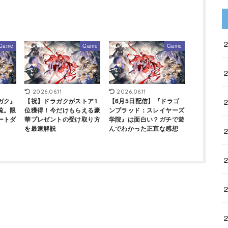
Game
Game
Game
2026.06.11
2026.06.11
ガク』
【祝】ドラガクがストア1
【6月5日配信】『ドラゴ
覧。限
位獲得！今だけもらえる豪
ンブラッド：スレイヤーズ
ートダ
華プレゼントの受け取り方
学院』は面白い？ガチで遊
を最速解説
んでわかった正直な感想