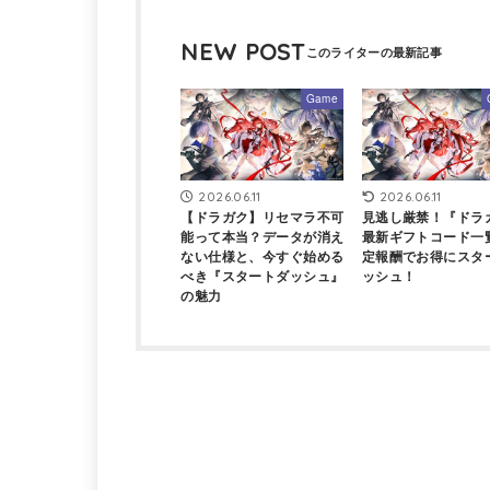
NEW POST
Game
2026.06.11
2026.06.11
【ドラガク】リセマラ不可
見逃し厳禁！『ドラ
能って本当？データが消え
最新ギフトコード一
ない仕様と、今すぐ始める
定報酬でお得にスタ
べき『スタートダッシュ』
ッシュ！
の魅力