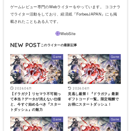
ゲームレビュー専門のWebライターをやっています。 ココナラ
でライター活動をしており、経済紙『ForbesJAPAN』にも掲
載されたこともある人です。
NEW POST
Game
Game
2026.06.11
2026.06.11
【ドラガク】リセマラ不可能っ
見逃し厳禁！『ドラガク』最新
て本当？データが消えない仕様
ギフトコード一覧。限定報酬で
と、今すぐ始めるべき『スター
お得にスタートダッシュ！
トダッシュ』の魅力
Game
Game