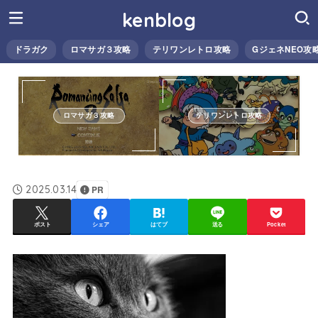
kenblog
ドラガク
ロマサガ３攻略
テリワンレトロ攻略
GジェネNEO攻
ロマサガ３攻略
テリワンレトロ攻略
2025.03.14
PR
ポスト
シェア
はてブ
送る
Pocket