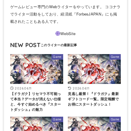
ゲームレビュー専門のWebライターをやっています。 ココナラ
でライター活動をしており、経済紙『ForbesJAPAN』にも掲
載されたこともある人です。
NEW POST
Game
Game
2026.06.11
2026.06.11
【ドラガク】リセマラ不可能っ
見逃し厳禁！『ドラガク』最新
て本当？データが消えない仕様
ギフトコード一覧。限定報酬で
と、今すぐ始めるべき『スター
お得にスタートダッシュ！
トダッシュ』の魅力
Game
Game