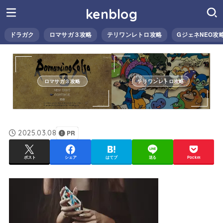
kenblog
ドラガク
ロマサガ３攻略
テリワンレトロ攻略
GジェネNEO攻
ロマサガ３攻略
テリワンレトロ攻略
2025.03.08
PR
ポスト
シェア
はてブ
送る
Pocket