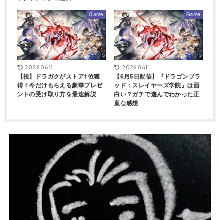
Game
Game
2026.06.11
2026.06.11
【祝】ドラガクがストア1位獲
【6月5日配信】『ドラゴンブラ
得！今だけもらえる豪華プレゼ
ッド：スレイヤーズ学院』は面
ントの受け取り方を最速解説
白い？ガチで遊んでわかった正
直な感想