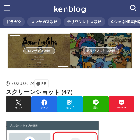
kenblog
ドラガク
ロマサガ３攻略
テリワンレトロ攻略
GジェネNEO攻
ロマサガ３攻略
テリワンレトロ攻略
2023.06.24
PR
スクリーンショット (47)
ポスト
シェア
はてブ
送る
Pocket