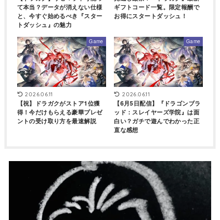
て本当？データが消えない仕様
ギフトコード一覧。限定報酬で
と、今すぐ始めるべき『スター
お得にスタートダッシュ！
トダッシュ』の魅力
Game
Game
2026.06.11
2026.06.11
【祝】ドラガクがストア1位獲
【6月5日配信】『ドラゴンブラ
得！今だけもらえる豪華プレゼ
ッド：スレイヤーズ学院』は面
ントの受け取り方を最速解説
白い？ガチで遊んでわかった正
直な感想