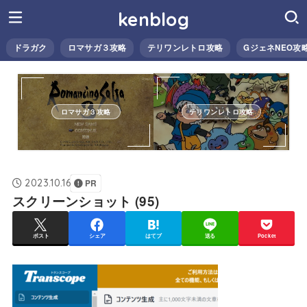
kenblog
ドラガク
ロマサガ３攻略
テリワンレトロ攻略
GジェネNEO攻
ロマサガ３攻略
テリワンレトロ攻略
2023.10.16
PR
スクリーンショット (95)
ポスト
シェア
はてブ
送る
Pocket