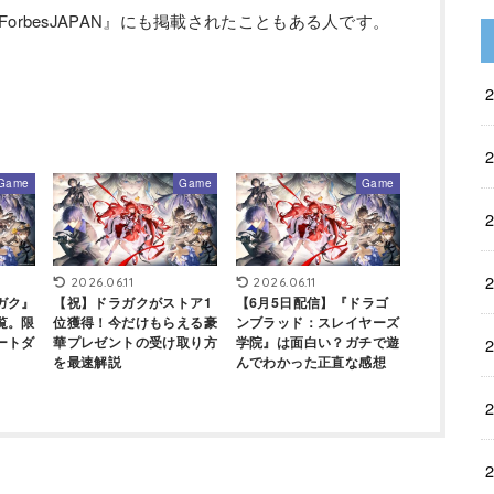
orbesJAPAN』にも掲載されたこともある人です。
Game
Game
Game
2026.06.11
2026.06.11
ガク』
【祝】ドラガクがストア1
【6月5日配信】『ドラゴ
覧。限
位獲得！今だけもらえる豪
ンブラッド：スレイヤーズ
ートダ
華プレゼントの受け取り方
学院』は面白い？ガチで遊
を最速解説
んでわかった正直な感想