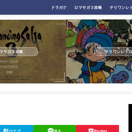
ドラガク
ロマサガ３攻略
テリワンレ
マサガ３攻略
テリワンレト
はてブ
送る
Pocket