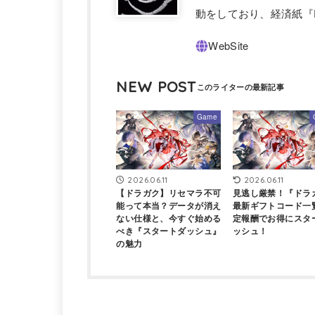
動をしており、経済紙『F
NEW POST
Game
2026.06.11
2026.06.11
【ドラガク】リセマラ不可
見逃し厳禁！『ドラ
能って本当？データが消え
最新ギフトコード一
ない仕様と、今すぐ始める
定報酬でお得にスタ
べき『スタートダッシュ』
ッシュ！
の魅力