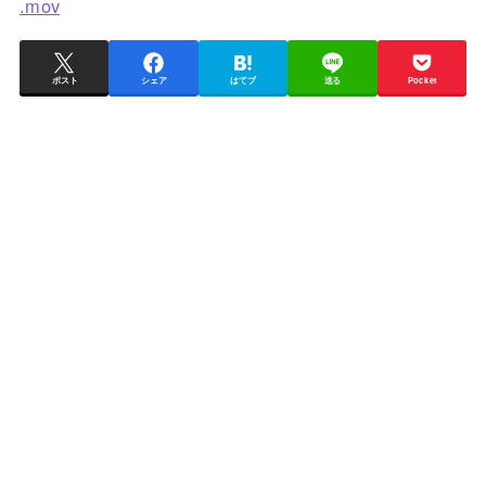
.mov
ポスト
シェア
はてブ
送る
Pocket