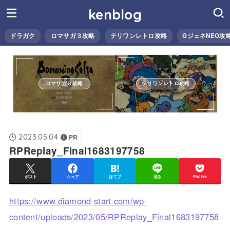
kenblog
ドラガク
ロマサガ３攻略
テリワンレトロ攻略
GジェネNEO攻
ロマサガ３攻略
テリワンレトロ攻略
2023.05.04
PR
RPReplay_Final1683197758
ポスト
シェア
はてブ
送る
Pocket
https://www.diamond-start.com/wp-
content/uploads/2023/05/RPReplay_Final1683197758