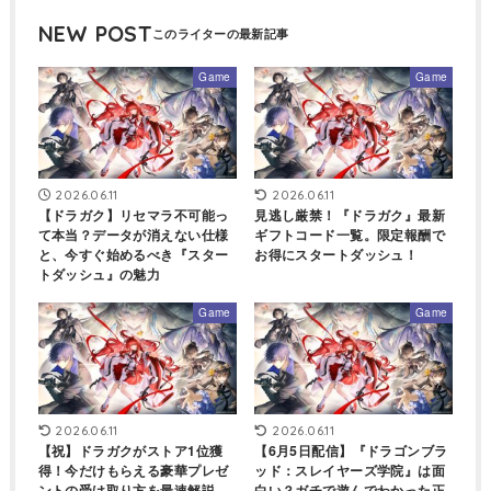
NEW POST
Game
Game
2026.06.11
2026.06.11
【ドラガク】リセマラ不可能っ
見逃し厳禁！『ドラガク』最新
て本当？データが消えない仕様
ギフトコード一覧。限定報酬で
と、今すぐ始めるべき『スター
お得にスタートダッシュ！
トダッシュ』の魅力
Game
Game
2026.06.11
2026.06.11
【祝】ドラガクがストア1位獲
【6月5日配信】『ドラゴンブラ
得！今だけもらえる豪華プレゼ
ッド：スレイヤーズ学院』は面
ントの受け取り方を最速解説
白い？ガチで遊んでわかった正