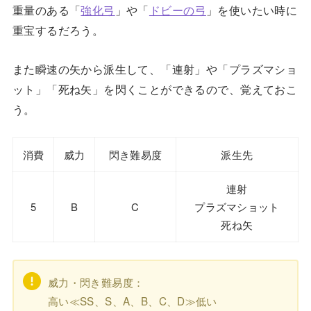
重量のある「
強化弓
」や「
ドビーの弓
」を使いたい時に
重宝するだろう。
また瞬速の矢から派生して、「連射」や「プラズマショ
ット」「死ね矢」を閃くことができるので、覚えておこ
う。
消費
威力
閃き難易度
派生先
連射
5
B
C
プラズマショット
死ね矢
威力・閃き難易度：
高い≪SS、S、A、B、C、D≫低い