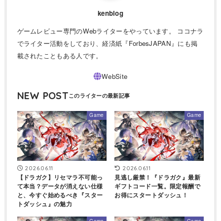
kenblog
ゲームレビュー専門のWebライターをやっています。 ココナラ
でライター活動をしており、経済紙『ForbesJAPAN』にも掲
載されたこともある人です。
NEW POST
Game
Game
2026.06.11
2026.06.11
【ドラガク】リセマラ不可能っ
見逃し厳禁！『ドラガク』最新
て本当？データが消えない仕様
ギフトコード一覧。限定報酬で
と、今すぐ始めるべき『スター
お得にスタートダッシュ！
トダッシュ』の魅力
Game
Game