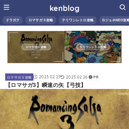
kenblog
ドラガク
ロマサガ３攻略
テリワンレトロ攻略
GジェネNEO攻
ロマサガ３攻略
テリワンレトロ攻略
2023.02.23
2023.02.26
ロマサガ３攻略
PR
【ロマサガ3】瞬速の矢【弓技】