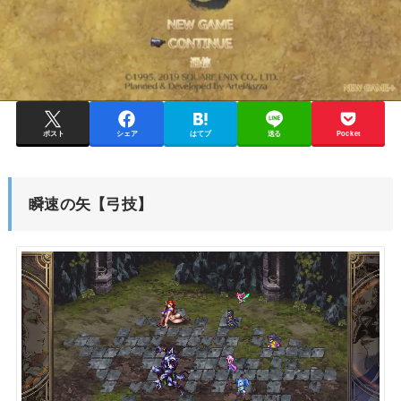
ポスト
シェア
はてブ
送る
Pocket
瞬速の矢【弓技】