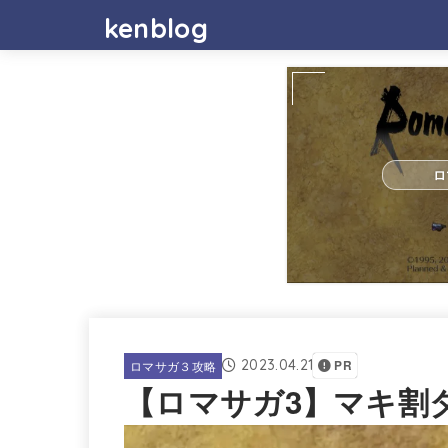
kenblog
ロ
2023.04.21
ロマサガ３攻略
PR
【ロマサガ3】マキ割