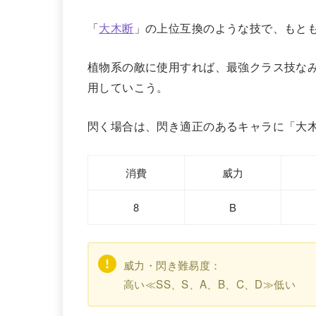
「
大木断
」の上位互換のような技で、もと
植物系の敵に使用すれば、最強クラス技な
用していこう。
閃く場合は、閃き適正のあるキャラに「大
消費
威力
8
B
威力・閃き難易度：
高い≪SS、S、A、B、C、D≫低い