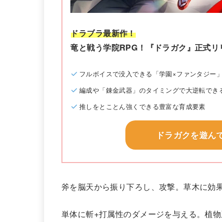
ドラブラ最新作！
竜と戦う学院RPG！『ドラガク』正式リ
フルボイスで没入できる「学園×ファンタジー
編成や「錬金武器」のタイミングで大逆転でき
推しをとことん強くできる豊富な育成要素
ドラガクを遊ん
斧を脳天から振り下ろし、攻撃。草木に効
単体に斬+打属性のダメージを与える。植