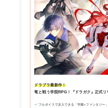
ドラブラ最新作！
竜と戦う学院RPG！『ドラガク』正式リ
フルボイスで没入できる「学園×ファンタジー