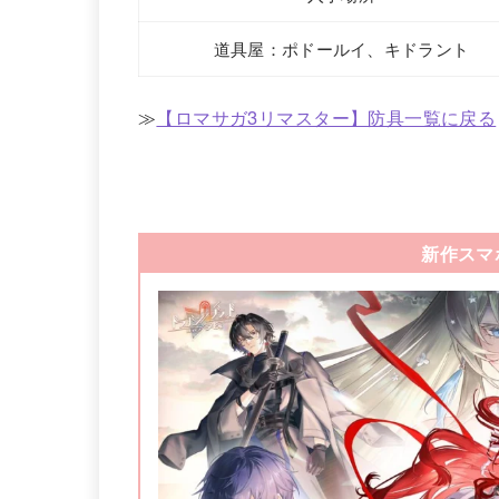
道具屋：ポドールイ、キドラント
≫
【ロマサガ3リマスター】防具一覧に戻る
新作スマ