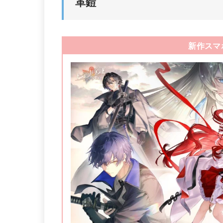
革鎧
新作スマ