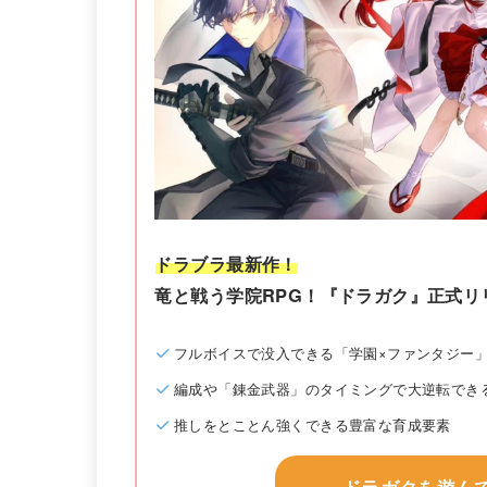
ドラブラ最新作！
竜と戦う学院RPG！『ドラガク』正式リ
フルボイスで没入できる「学園×ファンタジー
編成や「錬金武器」のタイミングで大逆転でき
推しをとことん強くできる豊富な育成要素