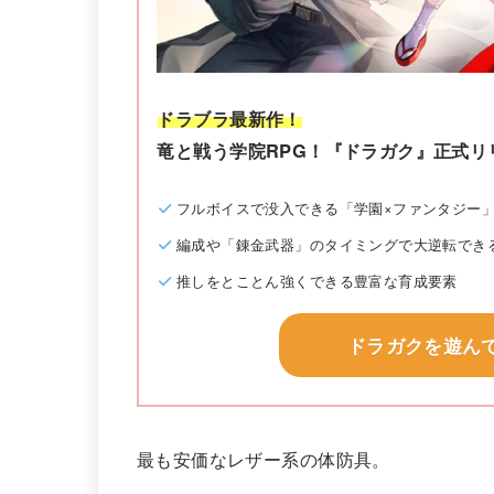
ドラブラ最新作！
竜と戦う学院RPG！『ドラガク』正式リ
フルボイスで没入できる「学園×ファンタジー
編成や「錬金武器」のタイミングで大逆転でき
推しをとことん強くできる豊富な育成要素
ドラガクを遊ん
最も安価なレザー系の体防具。