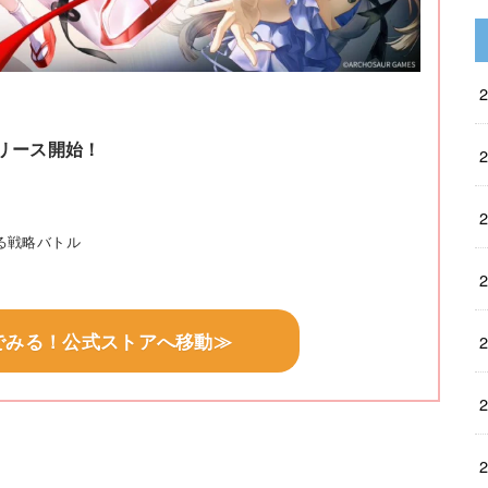
リース開始！
」
る戦略バトル
でみる！公式ストアへ移動≫