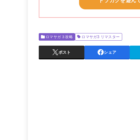
ドラガクを遊ん
ロマサガ３攻略
ロマサガ3 リマスター
ポスト
シェア