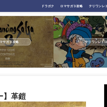
ドラガク
ロマサガ３攻略
テリワンレ
マサガ３攻略
テリワンレト
ー】革鎧