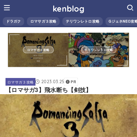
kenblog
ドラガク
ロマサガ３攻略
テリワンレトロ攻略
GジェネNEO攻
ロマサガ３攻略
テリワンレトロ攻略
2023.03.25
ロマサガ３攻略
PR
【ロマサガ3】飛水断ち【剣技】