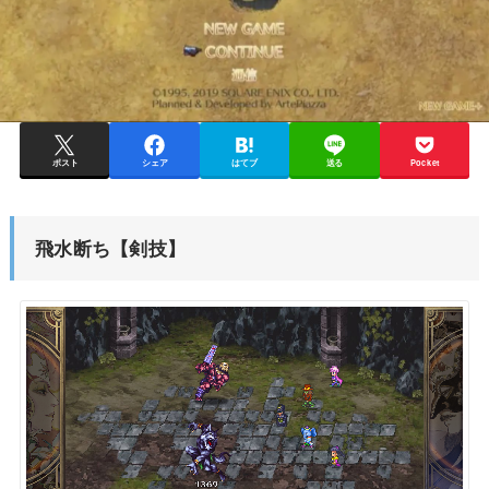
ポスト
シェア
はてブ
送る
Pocket
飛水断ち【剣技】