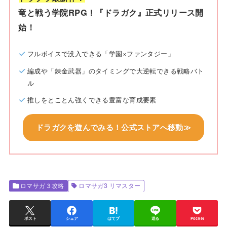
竜と戦う学院RPG！『ドラガク』正式リリース開
始！
フルボイスで没入できる「学園×ファンタジー」
編成や「錬金武器」のタイミングで大逆転できる戦略バト
ル
推しをとことん強くできる豊富な育成要素
ドラガクを遊んでみる！公式ストアへ移動≫
ロマサガ３攻略
ロマサガ3 リマスター
ポスト
シェア
はてブ
送る
Pocket