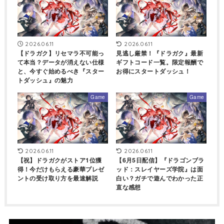
2026.06.11
2026.06.11
【ドラガク】リセマラ不可能っ
見逃し厳禁！『ドラガク』最新
て本当？データが消えない仕様
ギフトコード一覧。限定報酬で
と、今すぐ始めるべき『スター
お得にスタートダッシュ！
トダッシュ』の魅力
Game
Game
2026.06.11
2026.06.11
【祝】ドラガクがストア1位獲
【6月5日配信】『ドラゴンブラ
得！今だけもらえる豪華プレゼ
ッド：スレイヤーズ学院』は面
ントの受け取り方を最速解説
白い？ガチで遊んでわかった正
直な感想