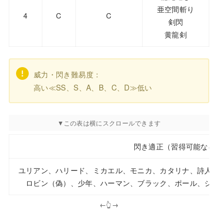
亜空間斬り
4
C
C
剣閃
黄龍剣
威力・閃き難易度：
高い≪SS、S、A、B、C、D≫低い
閃き適正（習得可能なキ
ユリアン、ハリード、ミカエル、モニカ、カタリナ、詩人
ロビン（偽）、少年、ハーマン、ブラック、ポール、シ
←👆→