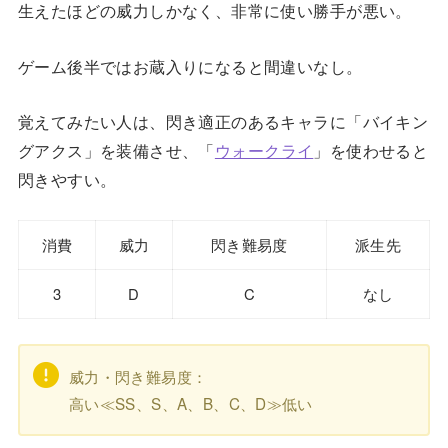
生えたほどの威力しかなく、非常に使い勝手が悪い。
ゲーム後半ではお蔵入りになると間違いなし。
覚えてみたい人は、閃き適正のあるキャラに「バイキン
グアクス」を装備させ、「
ウォークライ
」を使わせると
閃きやすい。
消費
威力
閃き難易度
派生先
3
D
C
なし
威力・閃き難易度：
高い≪SS、S、A、B、C、D≫低い