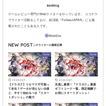
kenblog
ゲームレビュー専門のWebライターをやっています。 ココナラ
でライター活動をしており、経済紙『ForbesJAPAN』にも掲
載されたこともある人です。
NEW POST
Game
Game
2026.06.11
2026.06.11
【ドラガク】リセマラ不可能っ
見逃し厳禁！『ドラガク』最新
て本当？データが消えない仕様
ギフトコード一覧。限定報酬で
と、今すぐ始めるべき『スター
お得にスタートダッシュ！
トダッシュ』の魅力
Game
Game