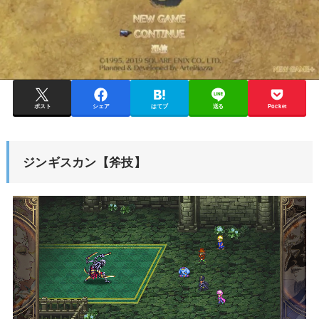
ポスト
シェア
はてブ
送る
Pocket
ジンギスカン【斧技】