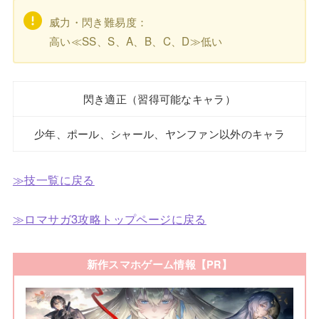
威力・閃き難易度：
高い≪SS、S、A、B、C、D≫低い
閃き適正（習得可能なキャラ）
少年、ポール、シャール、ヤンファン以外のキャラ
≫技一覧に戻る
≫ロマサガ3攻略トップページに戻る
新作スマホゲーム情報【PR】