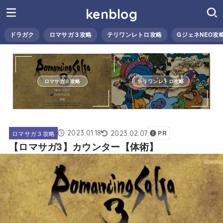
kenblog
ドラガク
ロマサガ３攻略
テリワンレトロ攻略
GジェネNEO攻
ロマサガ３攻略
テリワンレトロ攻略
2023.01.18
2023.02.07
ロマサガ３攻略
PR
【ロマサガ3】カウンター【体術】