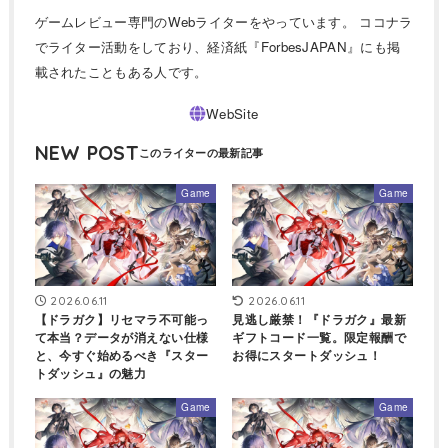
ゲームレビュー専門のWebライターをやっています。 ココナラ
でライター活動をしており、経済紙『ForbesJAPAN』にも掲
載されたこともある人です。
NEW POST
Game
Game
2026.06.11
2026.06.11
【ドラガク】リセマラ不可能っ
見逃し厳禁！『ドラガク』最新
て本当？データが消えない仕様
ギフトコード一覧。限定報酬で
と、今すぐ始めるべき『スター
お得にスタートダッシュ！
トダッシュ』の魅力
Game
Game