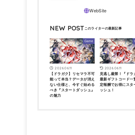
NEW POST
Game
2026.06.11
2026.06.11
【ドラガク】リセマラ不可
見逃し厳禁！『ドラ
能って本当？データが消え
最新ギフトコード一
ない仕様と、今すぐ始める
定報酬でお得にスタ
べき『スタートダッシュ』
ッシュ！
の魅力