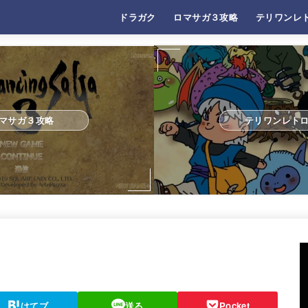
ドラガク
ロマサガ３攻略
テリワンレ
マサガ３攻略
テリワンレト
はてブ
送る
Pocket