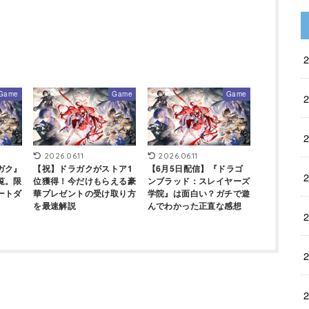
Game
Game
Game
2026.06.11
2026.06.11
ガク』
【祝】ドラガクがストア1
【6月5日配信】『ドラゴ
覧。限
位獲得！今だけもらえる豪
ンブラッド：スレイヤーズ
ートダ
華プレゼントの受け取り方
学院』は面白い？ガチで遊
を最速解説
んでわかった正直な感想