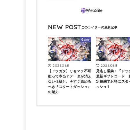
NEW POST
Game
2026.06.11
2026.06.11
【ドラガク】リセマラ不可
見逃し厳禁！『ドラ
能って本当？データが消え
最新ギフトコード一
ない仕様と、今すぐ始める
定報酬でお得にスタ
べき『スタートダッシュ』
ッシュ！
の魅力