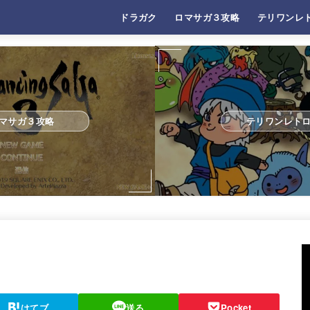
ドラガク
ロマサガ３攻略
テリワンレ
マサガ３攻略
テリワンレト
はてブ
送る
Pocket