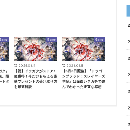
Game
Game
Game
2026.06.11
2026.06.11
ガク』
【祝】ドラガクがストア1
【6月5日配信】『ドラゴ
覧。限
位獲得！今だけもらえる豪
ンブラッド：スレイヤーズ
ートダ
華プレゼントの受け取り方
学院』は面白い？ガチで遊
を最速解説
んでわかった正直な感想