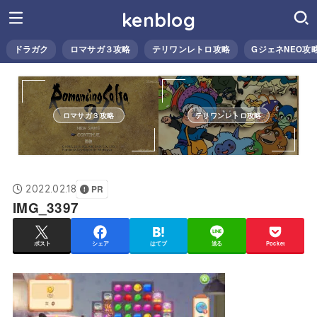
kenblog
ドラガク
ロマサガ３攻略
テリワンレトロ攻略
GジェネNEO攻
ロマサガ３攻略
テリワンレトロ攻略
2022.02.18
PR
IMG_3397
ポスト
シェア
はてブ
送る
Pocket