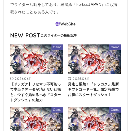
でライター活動をしており、経済紙『ForbesJAPAN』にも掲
載されたこともある人です。
NEW POST
Game
Game
2026.06.11
2026.06.11
【ドラガク】リセマラ不可能っ
見逃し厳禁！『ドラガク』最新
て本当？データが消えない仕様
ギフトコード一覧。限定報酬で
と、今すぐ始めるべき『スター
お得にスタートダッシュ！
トダッシュ』の魅力
Game
Game