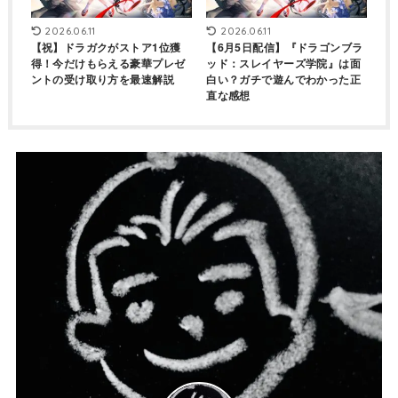
2026.06.11
2026.06.11
【祝】ドラガクがストア1位獲
【6月5日配信】『ドラゴンブラ
得！今だけもらえる豪華プレゼ
ッド：スレイヤーズ学院』は面
ントの受け取り方を最速解説
白い？ガチで遊んでわかった正
直な感想