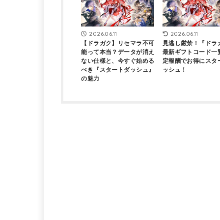
2026.06.11
2026.06.11
【ドラガク】リセマラ不可
見逃し厳禁！『ドラ
能って本当？データが消え
最新ギフトコード一
ない仕様と、今すぐ始める
定報酬でお得にスタ
べき『スタートダッシュ』
ッシュ！
の魅力