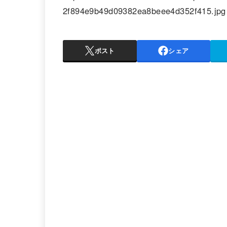
2f894e9b49d09382ea8beee4d352f415.jpg
ポスト
シェア