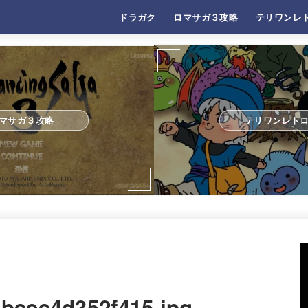
ドラガク
ロマサガ３攻略
テリワンレ
マサガ３攻略
テリワンレト
beee4d352f415.jpg