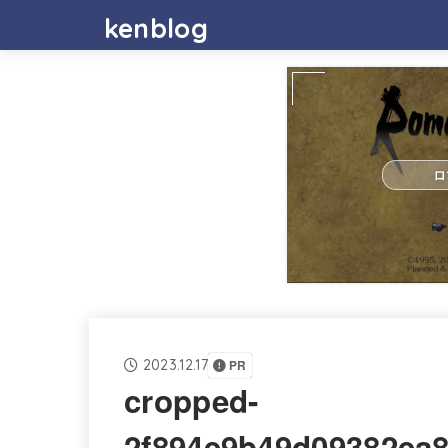
kenblog
ロ
2023.12.17
PR
cropped-
2f894e9b49d09382ea8