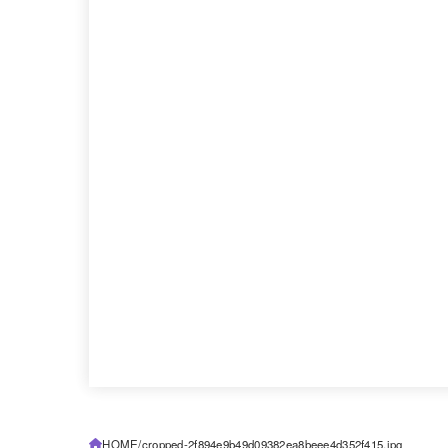
HOME
cropped-2f894e9b49d09382ea8beee4d352f415.jpg