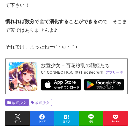
て下さい！
慣れれば数分で全て消化することができる
ので、そこま
で苦ではありませんよ♪
それでは、まったねー(´・ω・｀)
放置少女 – 百花繚乱の萌姫たち
C4 CONNECT K.K.
無料
posted with
アプリーチ
放置少女
放置少女
ポスト
シェア
はてブ
送る
Pocket