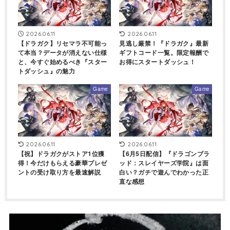
2026.06.11
2026.06.11
【ドラガク】リセマラ不可能っ
見逃し厳禁！『ドラガク』最新
て本当？データが消えない仕様
ギフトコード一覧。限定報酬で
と、今すぐ始めるべき『スター
お得にスタートダッシュ！
トダッシュ』の魅力
Game
Game
2026.06.11
2026.06.11
【祝】ドラガクがストア1位獲
【6月5日配信】『ドラゴンブラ
得！今だけもらえる豪華プレゼ
ッド：スレイヤーズ学院』は面
ントの受け取り方を最速解説
白い？ガチで遊んでわかった正
直な感想