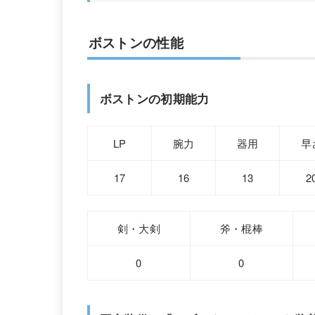
ボストンの性能
ボストンの初期能力
LP
腕力
器用
早
17
16
13
2
剣・大剣
斧・棍棒
0
0