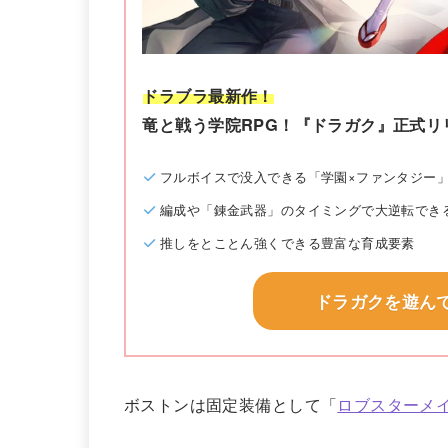
ドラブラ最新作！
竜と戦う学院RPG！『ドラガク』正式リ
フルボイスで没入できる「学園×ファンタジー
編成や「錬金武器」のタイミングで大逆転でき
推しをとことん強くできる豊富な育成要素
ドラガクを遊ん
ボストンは固定装備として「
ロブスターメ