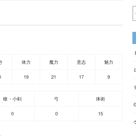
さ
体力
魔力
意志
魅力
0
19
21
17
9
槍・小剣
弓
体術
0
0
15