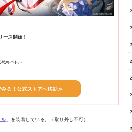
リース開始！
」
る戦略バトル
でみる！公式ストアへ移動≫
イル
」を装着している。（取り外し不可）